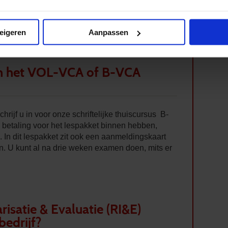
bestemd is voor alle leidinggevenden van het
weigeren
Aanpassen
an het VOL-VCA of B-VCA
ijf u in voor onze schriftelijke thuiscursus B-
betaling voor het lespakket binnen hebben,
e. In dit lespakket zit ook een aanmeldingskaart
n. U kunt al na drie weken examen doen, mits er
arisatie & Evaluatie (RI&E)
bedrijf?