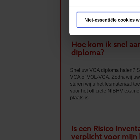
bedrijf. De cursus VOL-VCA is 
bedrijf.
Niet-essentiële cookies 
Hoe kom ik snel a
diploma?
Snel uw VCA diploma halen? Schr
VCA of VOL-VCA. Zodra wij uw 
sturen wij u het lesmateriaal to
voor het officiële NIBHV exame
plaats is.
Is een Risico Invent
verplicht voor mijn 