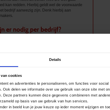
oed kan redden. Hierbij geldt wel de voorwaarde
t bedrijf aanwezig zijn. Denk hierbij aan
nmakers.
n er nodig per bedrijf?
oende BHV-ers aanwezig zijn. Hoeveel, is
n bedrijf. Te allen tijde dienen er BHV-ers
 en het welzijn van bijvoorbeeld bezoekers,
Details
 die in het bedrijf komen vallen ook onder de
drijf. CursusBVH.nl adviseert om één op de tien
iden, afhankelijk van de eigen Risico-
 van cookies
).
ent en advertenties te personaliseren, om functies voor social
 tussen cursus B-VCA en de
. Ook delen we informatie over uw gebruik van onze site met on
e. Deze partners kunnen deze gegevens combineren met andere i
erzameld op basis van uw gebruik van hun services.
nder in beeld kun je jouw keuze op ieder moment wijzigen en to
or alle operationele medewerkers binnen een