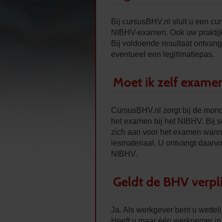
Bij cursusBHV.nl sluit u een cur
NIBHV-examen. Ook uw praktijk
Bij voldoende resultaat ontvangt
eventueel een legitimatiepas.
Moet ik zelf exame
CursusBHV.nl zorgt bij de mon
het examen bij het NIBHV. Bij s
zich aan voor het examen wann
lesmateriaal. U ontvangt daarv
NIBHV.
Geldt de BHV verpli
Ja. Als werkgever bent u wetteli
Heeft u maar één werknemer in d