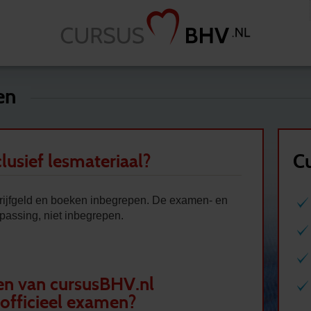
en
Cu
clusief lesmateriaal?
chrijfgeld en boeken inbegrepen. De examen- en
epassing, niet inbegrepen.
en van cursusBHV.nl
officieel examen?